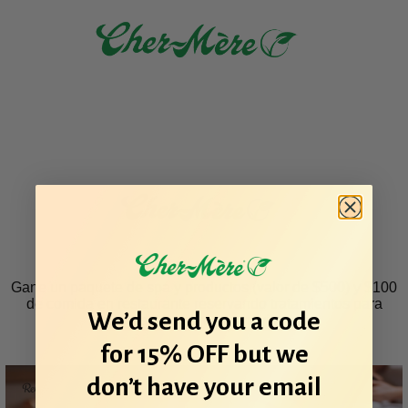
Gane un paquete de spa y productos (valor de $500) y $100
de comida en restaurante reservando tratamientos para
We’d send you a code
parejas o hombres en noviembre
for 15% OFF but we
don’t have your email