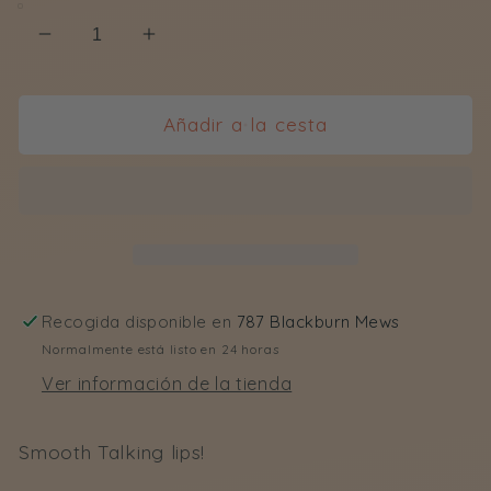
Reducir
Aumentar
cantidad
cantidad
para
para
Original
Original
Añadir a la cesta
Lip
Lip
Balm
Balm
Recogida disponible en
787 Blackburn Mews
Normalmente está listo en 24 horas
Ver información de la tienda
Smooth Talki
ng lips!