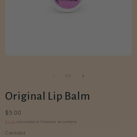
Abrir
medios
1
en
de
1
/
2
modal
Original Lip Balm
Precio
$5.00
regular
Envío
calculado al finalizar la compra.
Cantidad