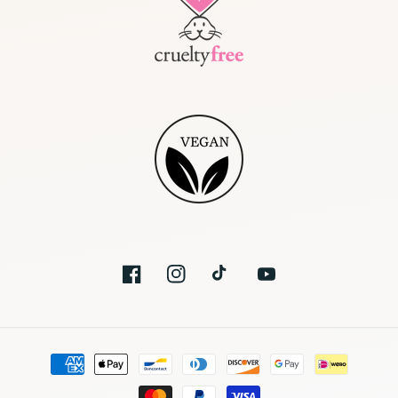
Facebook
Instagram
Tik
YouTube
Tok
Métodos
de