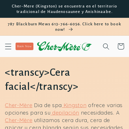
saltar al
Cher-Mere (Kingston) se encuentra en el territorio
contenido
tradicional de Haudenosaunee y Anishinaabe.
787 Blackburn Mews 613-766-6056. Click here to book
now!
Carro
Book Now
C
<transcy>Cera
o
facial</transcy>
l
Cher-Mère
Dia de spa
Kingston
ofrece varias
e
opciones para su
depilación
necesidades. A
Cher-Mère
utilizamos cera dura, cera de
c
azúcar y cera blanda según sus necesidades