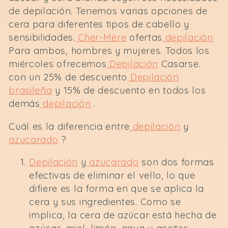
de depilación. Tenemos varias opciones de
c
cera para diferentes tipos de cabello y
sensibilidades.
Cher-Mère
ofertas
depilación
i
Para ambos, hombres y mujeres. Todos los
miércoles ofrecemos
Depilación
Casarse.
ó
con un 25% de descuento
Depilación
brasileña
y 15% de descuento en todos los
n
demás
depilación
.
:
Cuál es la diferencia entre
depilación
y
azucarado
?
Depilación
y
azucarado
son dos formas
efectivas de eliminar el vello, lo que
difiere es la forma en que se aplica la
cera y sus ingredientes. Como se
implica, la cera de azúcar está hecha de