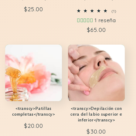
Precio
$25.00
1
(1)
revisiones
regular
1 reseña
totales
Precio
$65.00
regular
<transcy>Patillas
<transcy>Depilación con
completas</transcy>
cera del labio superior e
inferior</transcy>
Precio
$20.00
Precio
$30.00
regular