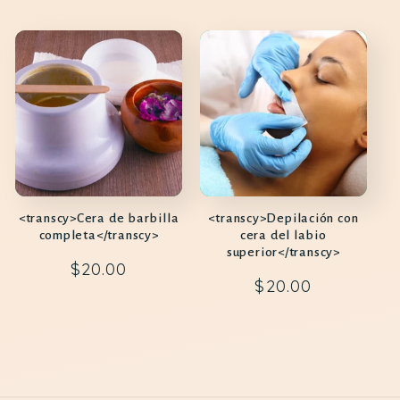
regular
<transcy>Cera de barbilla
<transcy>Depilación con
completa</transcy>
cera del labio
superior</transcy>
Precio
$20.00
Precio
$20.00
regular
regular