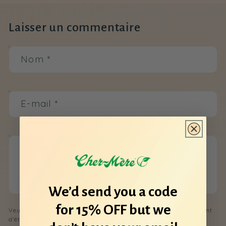
Laisser un commentaire
Nom
*
E-mail
*
Commentaire
*
We’d send you a code
for 15% OFF but we
Veuillez noter que les commentaires doivent être approuvés avant
d'être publiés.