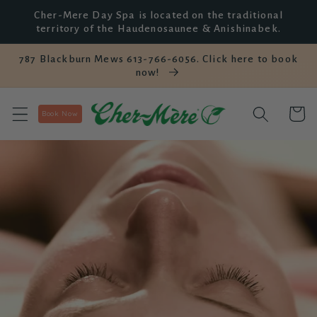
et
Cher-Mere Day Spa is located on the traditional
passer
territory of the Haudenosaunee & Anishinabek.
au
contenu
787 Blackburn Mews 613-766-6056. Click here to book
now!
Panier
Book Now