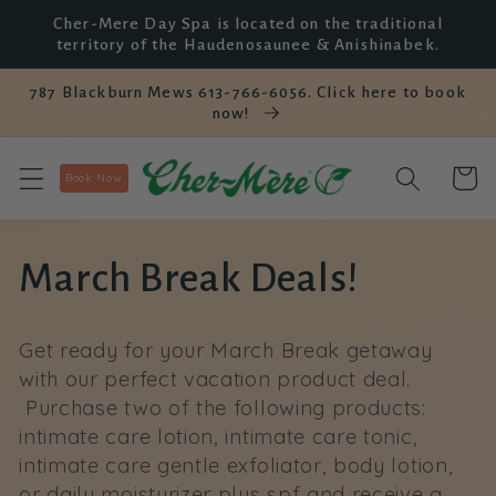
et
Cher-Mere Day Spa is located on the traditional
passer
territory of the Haudenosaunee & Anishinabek.
au
contenu
787 Blackburn Mews 613-766-6056. Click here to book
now!
Panier
Book Now
C
March Break Deals!
o
Get ready for your March Break getaway
l
with our perfect vacation product deal.
Purchase two of the following products:
l
intimate care lotion, intimate care tonic,
intimate care gentle exfoliator, body lotion,
e
or daily moisturizer plus spf and receive a