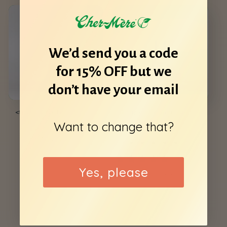
We’d send you a code
for 15% OFF but we
don’t have your email
<transcy>Lotion de soin
<transcy>Tonique de soin
intime</transcy>
intime</transcy>
Want to change that?
Prix
$20.00
1
(1)
total
habituel
1 review
des
critiques
Yes, please
Prix
$20.00
habituel