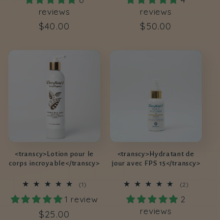
critiques
critiques
reviews
reviews
Prix
$40.00
Prix
$50.00
habituel
habituel
<transcy>Lotion pour le
<transcy>Hydratant de
corps incroyable</transcy>
jour avec FPS 15</transcy>
1
2
(1)
(2)
total
total
1 review
2
des
des
critiques
critiques
reviews
Prix
$25.00