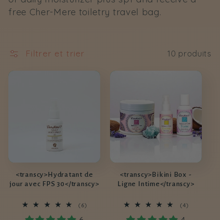
free Cher-Mere toiletry travel bag.
c
t
Filtrer et trier
10 produits
i
o
n
:
<transcy>Hydratant de
<transcy>Bikini Box -
jour avec FPS 30</transcy>
Ligne Intime</transcy>
6
4
(6)
(4)
total
total
6
4
des
des