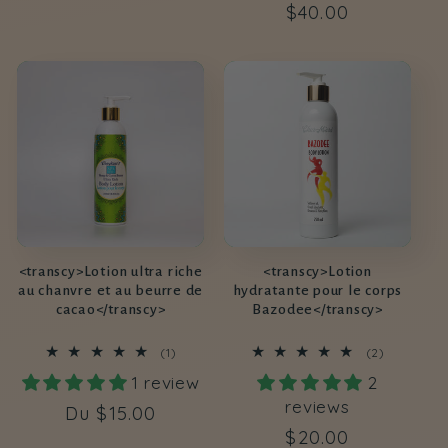
Prix
$40.00
habituel
habituel
<transcy>Lotion ultra riche
<transcy>Lotion
au chanvre et au beurre de
hydratante pour le corps
cacao</transcy>
Bazodee</transcy>
1
2
(1)
(2)
total
total
1 review
2
des
des
critiques
critiques
reviews
Prix
Du
$15.00
Prix
$20.00
habituel