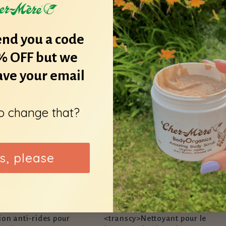
2 reviews
des
abituel
critiques
Prix
$30.00
habituel
end you a code
5% OFF but we
ave your email
o change that?
s, please
ion anti-rides pour
<transcy>Nettoyant pour le