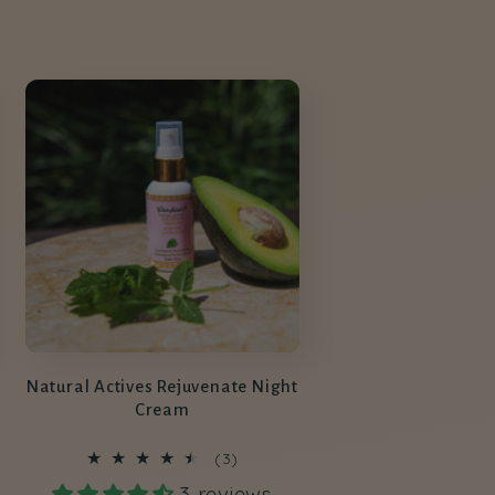
habituel
Natural Actives Rejuvenate Night
Cream
3
(3)
total
3 reviews