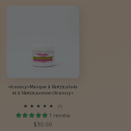
<transcy>Masque à l&#39;aloès
et à l&#39;avoine</transcy>
1
(1)
total
1 review
des
critiques
Prix
$30.00