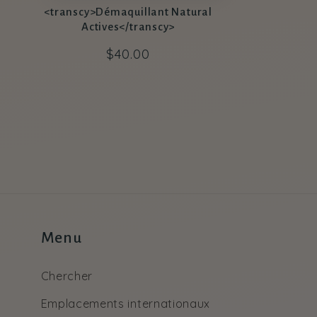
<transcy>Démaquillant Natural
Actives</transcy>
Prix
$40.00
habituel
Menu
Chercher
Emplacements internationaux