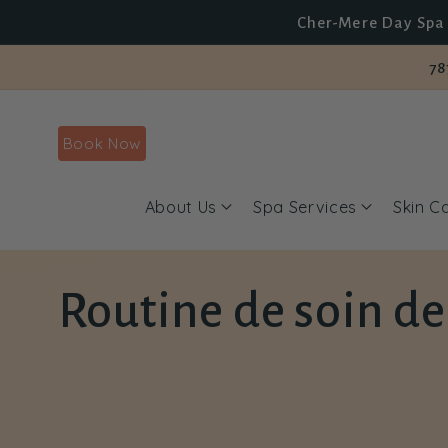
et
Cher-Mere Day Spa 
passer
au
contenu
78
Book Now
About Us
Spa Services
Skin C
C
Routine de soin de
o
l