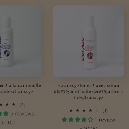
er 2 à la camomille
<transcy>Toner 3 avec sceau
avande</transcy>
d&#39;or et huile d&#39;arbre à
thé</transcy>
5
(5)
total
1
(1)
5 reviews
des
total
1 review
critiques
des
rix
30.00
critiques
Prix
$30.00