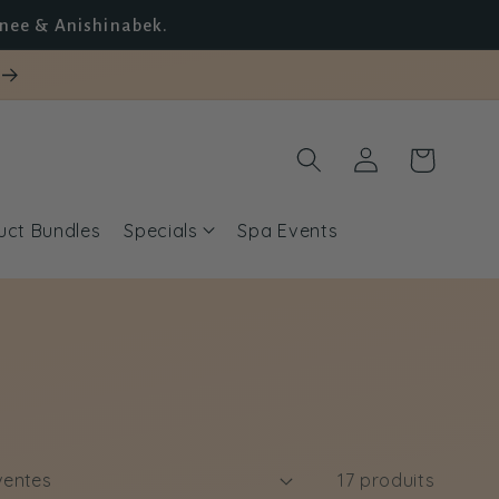
unee & Anishinabek.
Connexion
Panier
uct Bundles
Specials
Spa Events
17 produits