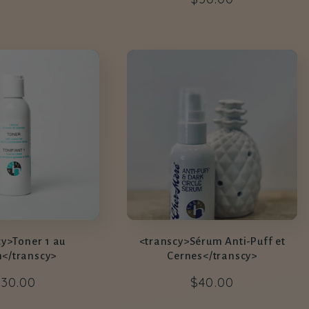
abituel
habituel
cy>Toner 1 au
<transcy>Sérum Anti-Puff et
n</transcy>
Cernes</transcy>
rix
30.00
Prix
$40.00
abituel
habituel