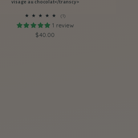
visage au chocolat</transcy>
1
(1)
total
1 review
des
critiques
Prix
$40.00
habituel