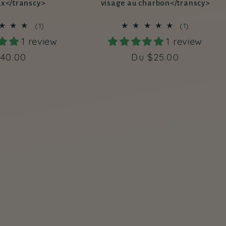
ux</transcy>
visage au charbon</transcy>
1
1
(1)
(1)
total
total
1 review
1 review
des
des
critiques
critiques
rix
40.00
Prix
Du
$25.00
abituel
habituel