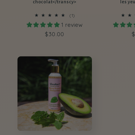
chocolat</transcy>
les ye
1
(1)
total
1 review
des
critiques
Prix
$30.00
P
$
habituel
h