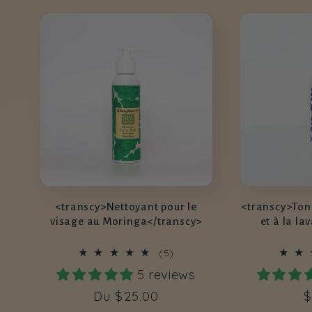
l
e
c
t
<transcy>Nettoyant pour le
<transcy>Ton
i
visage au Moringa</transcy>
et à la l
5
(5)
o
total
5 reviews
des
critiques
Prix
Du
$25.00
P
$
n